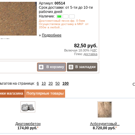
Артикул:
00514
Срок доставки: от 5-ти до 10-ти
рабочих дней
Наличие:
Диатомитовый песок фр. 0-5мм
Осуществляем доставку в МКР от
350кг в любой...
»
Подробнее
авнить
82,50 руб.
Включая 18.00% НДС
Плюс
доставка
В корзину
В закладки
льтатов на странице:
6
10
20
50
100
С
нки магазина
Популярные товары
Диатомобетон
Асбозуритовый...
174,00 руб.
*
8.720,00 руб.
*