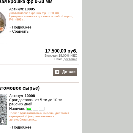
ая крошка фр 0-20 мм
Артикул:
10005
Диатомитовая крошка фр. 0-20 мм
Централизованная доставка в любой город
РФ: (863)...
»
Подробнее
»
Сравнить
17.500,00 руб.
Включая 18.00% НДС
Плюс
доставка
Детали
атомовое сырье)
Артикул:
10008
Срок доставки: от 5-ти до 10-ти
рабочих дней
Наличие:
Трепел (Диатомитовый кмаень, диатомит
карьерный) Централизованная
автомобильная и...
»
Подробнее