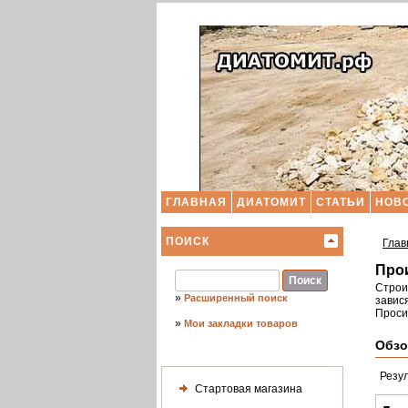
ГЛАВНАЯ
ДИАТОМИТ
СТАТЬИ
НОВ
ПОИСК
Глав
Про
Строи
»
Расширенный поиск
завися
Проси
»
Мои закладки товаров
Обзо
Резу
Стартовая магазина