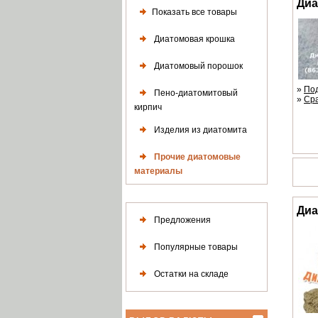
Диа
Показать все товары
Диатомовая крошка
Диатомовый порошок
»
По
Пено-диатомитовый
»
Ср
кирпич
Изделия из диатомита
Прочие диатомовые
материалы
Диа
Предложения
Популярные товары
Остатки на складе