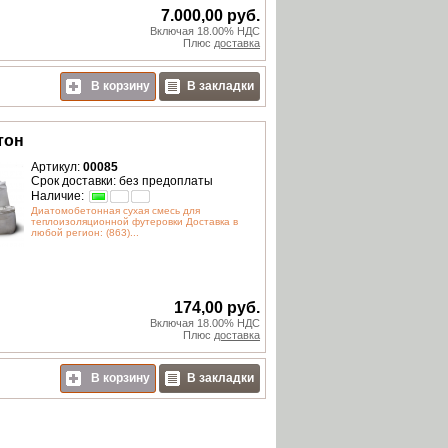
7.000,00 руб.
Включая 18.00% НДС
Плюс
доставка
В корзину
В закладки
тон
Артикул:
00085
Срок доставки: без предоплаты
Наличие:
Диатомобетонная сухая смесь для
теплоизоляционной футеровки Доставка в
любой регион: (863)...
174,00 руб.
Включая 18.00% НДС
Плюс
доставка
В корзину
В закладки