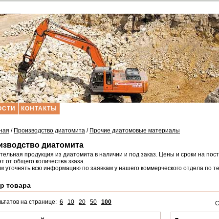
ОСТИ
КОНТАКТЫ
ная
/
Производство диатомита
/
Прочие диатомовые материалы
изводство диатомита
тельная продукция из диатомита в наличии и под заказ. Цены и сроки на п
т от общего количества зказа.
м уточнять всю информацию по заявкам у нашего коммерческого отдела по 
р товара
льтатов на странице:
6
10
20
50
100
С