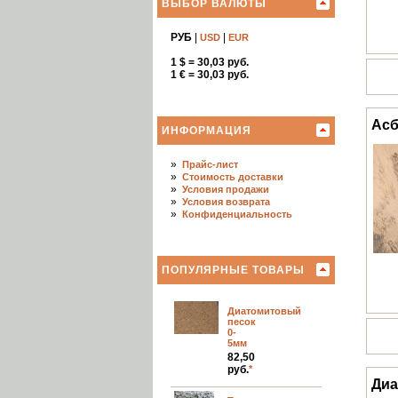
ВЫБОР ВАЛЮТЫ
РУБ
|
|
USD
EUR
1 $ = 30,03 руб.
1 € = 30,03 руб.
Асб
ИНФОРМАЦИЯ
»
Прайс-лист
»
Стоимость доставки
»
Условия продажи
»
Условия возврата
»
Конфиденциальность
ПОПУЛЯРНЫЕ ТОВАРЫ
Диатомитовый
песок
0-
5мм
82,50
руб.
*
Диа