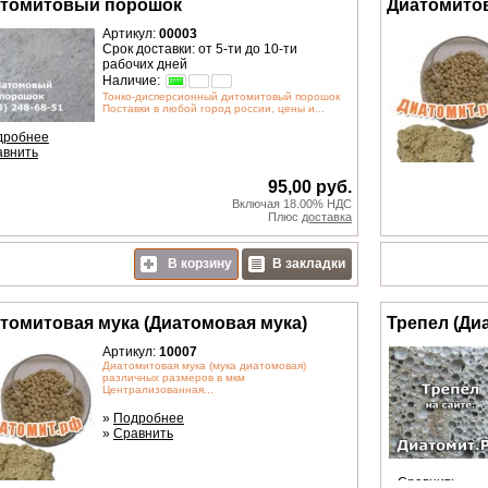
томитовый порошок
Диатомитов
Артикул:
00003
Срок доставки: от 5-ти до 10-ти
рабочих дней
Наличие:
Тонко-дисперсионный дитомитовый порошок
Поставки в любой город россии, цены и...
дробнее
авнить
95,00 руб.
Включая 18.00% НДС
Плюс
доставка
В корзину
В закладки
томитовая мука (Диатомовая мука)
Трепел (Ди
Артикул:
10007
Диатомитовая мука (мука диатомовая)
различных размеров в мкм
Централизованная...
»
Подробнее
»
Сравнить
»
Сравнить