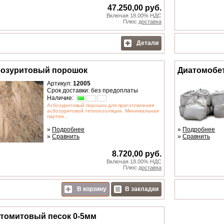
47.250,00 руб.
Включая 18.00% НДС
Плюс
доставка
Детали
озуритовый порошок
Диатомобе
Артикул:
12005
Срок доставки: без предоплаты
Наличие:
Асбозуритовый порошок для приготовления
асбозуритовой теплоизоляции. Минимальная
партия...
»
Подробнее
»
Подробнее
»
Сравнить
»
Сравнить
8.720,00 руб.
Включая 18.00% НДС
Плюс
доставка
В корзину
В закладки
томитовый песок 0-5мм