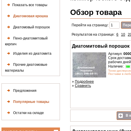
Показать все товары
Обзор товара
Диатомовая крошка
Перейти на страницу:
Диатомовый порошок
Результатов на странице:
6
10
2
Пено-диатомитовый
кирпич
Диатомитовый порошок
Изделия из диатомита
Артикул:
000
Срок доставки
рабочих дней
Прочие диатомовые
Наличие:
материалы
Тонко-дисперс
Поставки в любо
»
Подробнее
»
Сравнить
Предложения
Популярные товары
Остатки на складе
В к