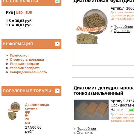
Диатомитовая мука (Диа
ВЫБОР ВАЛЮТЫ
Артикул:
100
РУБ
|
|
Диатомитовая м
USD
EUR
различных разм
Централизованн
1 $ = 30,03 руб.
1 € = 30,03 руб.
»
Подробнее
»
Сравнить
ИНФОРМАЦИЯ
»
Прайс-лист
»
Стоимость доставки
»
Условия продажи
»
Условия возврата
»
Конфиденциальность
Диатомит дегидротиров
ПОПУЛЯРНЫЕ ТОВАРЫ
тонкоизмельченный
Артикул:
215
Диатомитовая
Срок доставки
крошка
Наличие:
фр
Диатомит тонк
0-
дегидратирован
20
добавка к бетону
мм
17.500,00
»
Подробнее
руб.
*
»
Сравнить