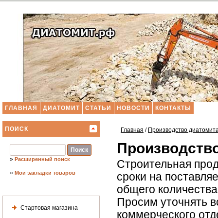
ГЛАВНАЯ
ДИАТОМИТ
СТАТЬИ
НОВОСТИ
КОНТАКТЫ
ПОИСК
Главная
/
Производство диатомит
Производство
»
Расширенный поиск
Строительная прод
»
Мои закладки товаров
сроки на поставля
общего количества 
Просим уточнять в
Стартовая магазина
коммерческого отд