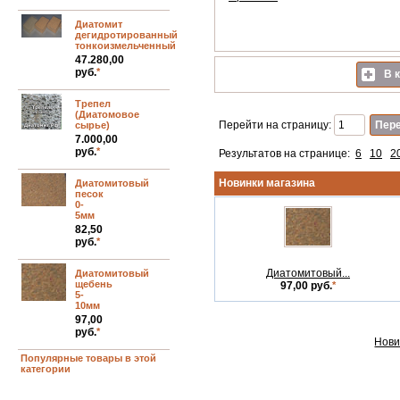
Диатомит
дегидротированный
тонкоизмельченный
47.280,00
руб.
*
В к
Трепел
(Диатомовое
Перейти на страницу:
сырье)
7.000,00
руб.
*
Результатов на странице:
6
10
2
Новинки магазина
Диатомитовый
песок
0-
5мм
82,50
руб.
*
Диатомитовый...
Диатомитовый
щебень
97,00 руб.
*
5-
10мм
97,00
руб.
*
Нови
Популярные товары в этой
категории