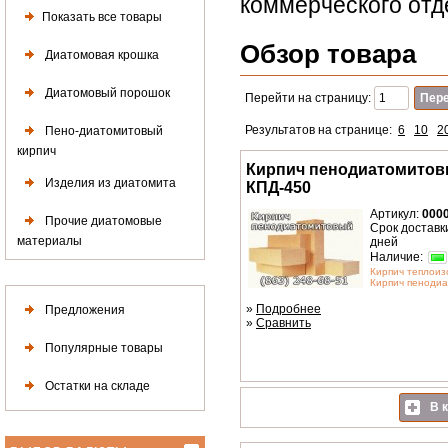
коммерческого отд
Показать все товары
Обзор товара
Диатомовая крошка
Диатомовый порошок
Перейти на страницу:
Результатов на странице:
6
10
2
Пено-диатомитовый
кирпич
Кирпич пенодиатомитов
Изделия из диатомита
КПД-450
Артикул:
000
Прочие диатомовые
Срок доставки
материалы
дней
Наличие:
Кирпич теплоиз
Кирпич пенодиа
»
Подробнее
Предложения
»
Сравнить
Популярные товары
Остатки на складе
В к