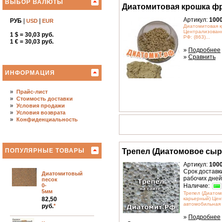
ВЫБОР ВАЛЮТЫ
Диатомитовая крошка фр
Артикул:
100
РУБ
|
|
USD
EUR
Диатомитовая к
Централизованн
1 $ = 30,03 руб.
РФ: (863)...
1 € = 30,03 руб.
»
Подробнее
»
Сравнить
ИНФОРМАЦИЯ
»
Прайс-лист
»
Стоимость доставки
»
Условия продажи
»
Условия возврата
»
Конфиденциальность
ПОПУЛЯРНЫЕ ТОВАРЫ
Трепел (Диатомовое сыр
Артикул:
100
Срок доставки
Диатомитовый
рабочих дней
песок
Наличие:
0-
5мм
Трепел (Диатом
82,50
карьерный) Це
автомобильная и
руб.
*
»
Подробнее