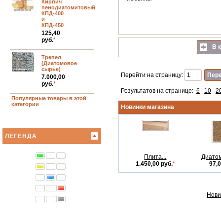
Кирпич
»
Сравнить
пенодиатомитовый
КПД-400
и
КПД-450
125,40
руб.
*
В к
Трепел
(Диатомовое
сырье)
Перейти на страницу:
7.000,00
руб.
*
Результатов на странице:
6
10
2
Популярные товары в этой
категории
Новинки магазина
ЛЕГЕНДА
Плита...
Диатом
1.450,00 руб.
*
97,0
Нови