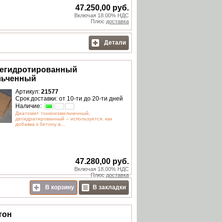
47.250,00 руб.
Включая 18.00% НДС
Плюс
доставка
Детали
дегидротированный
льченный
Артикул:
21577
Срок доставки: от 10-ти до 20-ти дней
Наличие:
Диатомит тонкоизмельченный,
дегидратированный – используется, как
добавка к бетону в...
47.280,00 руб.
Включая 18.00% НДС
Плюс
доставка
В корзину
В закладки
тон