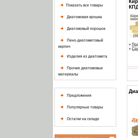
Кир
Показать все товары
КПД
Диатомовая крошка
Диатомовый порошок
Пено-диатомитовый
»
По
кирпич
»
Ср
Изделия из диатомита
Прочие диатомовые
материалы
Диа
Предложения
Популярные товары
Остатки на складе