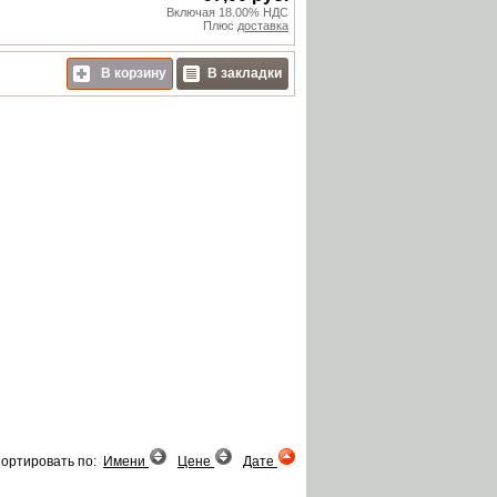
Включая 18.00% НДС
Плюс
доставка
В корзину
В закладки
ортировать по:
Имени
Цене
Дате