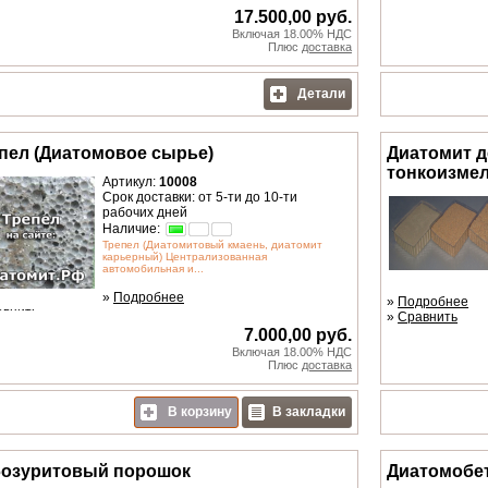
17.500,00 руб.
Включая 18.00% НДС
Плюс
доставка
Детали
пел (Диатомовое сырье)
Диатомит 
тонкоизме
Артикул:
10008
Срок доставки: от 5-ти до 10-ти
рабочих дней
Наличие:
Трепел (Диатомитовый кмаень, диатомит
карьерный) Централизованная
автомобильная и...
»
Подробнее
»
Подробнее
авнить
»
Сравнить
7.000,00 руб.
Включая 18.00% НДС
Плюс
доставка
В корзину
В закладки
озуритовый порошок
Диатомобе