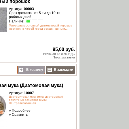
вый порошок
Артикул:
00003
Срок доставки: от 5-ти до 10-ти
рабочих дней
Наличие:
Тонко-дисперсионный дитомитовый порошок
Поставки в любой город россии, цены и...
95,00 руб.
Включая 18.00% НДС
Плюс
доставка
В корзину
В закладки
ая мука (Диатомовая мука)
Артикул:
10007
Диатомитовая мука (мука диатомовая)
различных размеров в мкм
Централизованная...
»
Подробнее
»
Сравнить