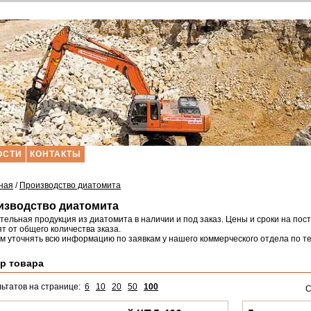
ОСТИ
КОНТАКТЫ
ная
/
Производство диатомита
изводство диатомита
тельная продукция из диатомита в наличии и под заказ. Цены и сроки на п
т от общего количества зказа.
м уточнять всю информацию по заявкам у нашего коммерческого отдела по 
р товара
льтатов на странице:
6
10
20
50
100
С