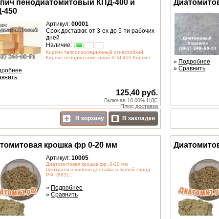
пич пенодиатомитовый КПД-400 и
Диатомито
-450
Артикул:
00001
Срок доставки: от 3-ех до 5-ти рабочих
дней
Наличие:
Кирпич теплоизоляционный огнестойкий:
Кирпич пенодиатомитовый КПД-400 Кирпич...
»
Подробнее
»
Сравнить
дробнее
авнить
125,40 руб.
Включая 18.00% НДС
Плюс
доставка
В корзину
В закладки
томитовая крошка фр 0-20 мм
Диатомитов
Артикул:
10005
Диатомитовая крошка фр. 0-20 мм
Централизованная доставка в любой город
РФ: (863)...
»
Подробнее
»
Сравнить