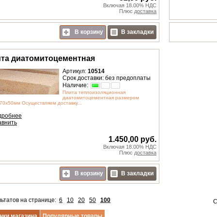
Включая 18.00% НДС
Плюс
доставка
В корзину
В закладки
та диатомитоцементная
Артикул:
10514
Срок доставки: без предоплаты
Наличие:
Плита теплоизоляционная
диатомитоцементная размером
70х50мм Осуществляем доставку...
дробнее
авнить
1.450,00 руб.
Включая 18.00% НДС
Плюс
доставка
В корзину
В закладки
льтатов на странице:
6
10
20
50
100
С
нки магазина
Популярные товары