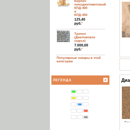
Кирпич
пенодиатомитовый
КПД-400
и
КПД-450
125,40
руб.
*
Трепел
(Диатомовое
сырье)
7.000,00
руб.
*
Популярные товары в этой
категории
Диа
ЛЕГЕНДА
»
Ср