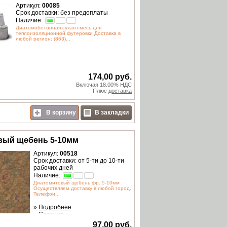
Артикул:
00085
Срок доставки: без предоплаты
Наличие:
Диатомобетонная сухая смесь для
теплоизоляционной футеровки Доставка в
любой регион: (863)...
174,00 руб.
Включая 18.00% НДС
Плюс
доставка
В корзину
В закладки
вый щебень 5-10мм
Артикул:
00518
Срок доставки: от 5-ти до 10-ти
рабочих дней
Наличие:
Диатомитовый щебень фр. 5-10мм
Осуществляем доставку в любой город.
Телефон...
»
Подробнее
»
Сравнить
97,00 руб.