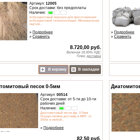
Артикул:
12005
Срок доставки: без предоплаты
Наличие:
Асбозуритовый порошок для приготовления
асбозуритовой теплоизоляции. Минимальная
партия...
»
Подробнее
»
Подробнее
»
Сравнить
»
Сравнить
8.720,00 руб.
Включая 18.00% НДС
Плюс
доставка
В корзину
В закладки
томитовый песок 0-5мм
Диатомито
Артикул:
00514
Срок доставки: от 5-ти до 10-ти
рабочих дней
Наличие:
Диатомитовый песок фр. 0-5мм
Осуществляем доставку в МКР от
350кг в любой...
»
Подробнее
авнить
82,50 руб.