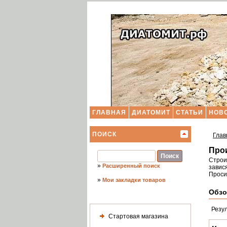
ГЛАВНАЯ
ДИАТОМИТ
СТАТЬИ
НОВ
ПОИСК
Глав
Про
Строи
»
Расширенный поиск
завися
Проси
»
Мои закладки товаров
Обзо
Резу
Стартовая магазина