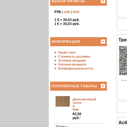
ВЫБОР ВАЛЮТЫ
РУБ
|
|
USD
EUR
1 $ = 30,03 руб.
1 € = 30,03 руб.
Тре
ИНФОРМАЦИЯ
»
Прайс-лист
»
Стоимость доставки
»
Условия продажи
»
Условия возврата
»
Конфиденциальность
»
Ср
ПОПУЛЯРНЫЕ ТОВАРЫ
Диатомитовый
песок
0-
5мм
82,50
руб.
*
Асб