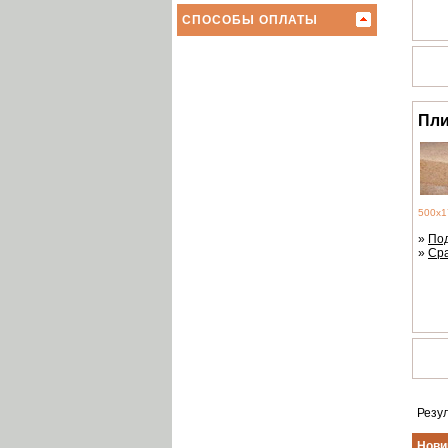
СПОСОБЫ ОПЛАТЫ
Пли
500х1
»
По
»
Ср
Резу
Нови