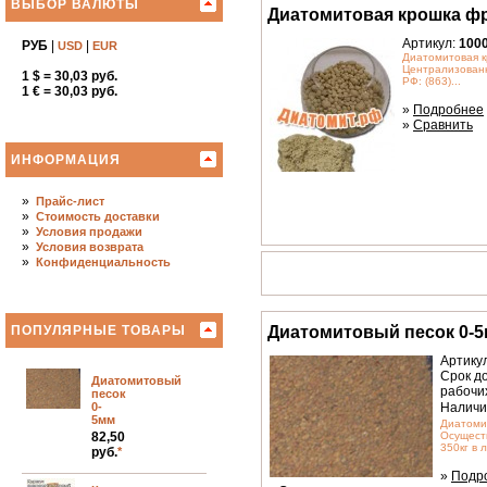
ВЫБОР ВАЛЮТЫ
Диатомитовая крошка фр
Артикул:
100
РУБ
|
|
USD
EUR
Диатомитовая к
Централизованн
1 $ = 30,03 руб.
РФ: (863)...
1 € = 30,03 руб.
»
Подробнее
»
Сравнить
ИНФОРМАЦИЯ
»
Прайс-лист
»
Стоимость доставки
»
Условия продажи
»
Условия возврата
»
Конфиденциальность
ПОПУЛЯРНЫЕ ТОВАРЫ
Диатомитовый песок 0-
Артику
Срок до
Диатомитовый
рабочи
песок
Наличи
0-
5мм
Диатоми
82,50
Осущест
350кг в 
руб.
*
»
Подр