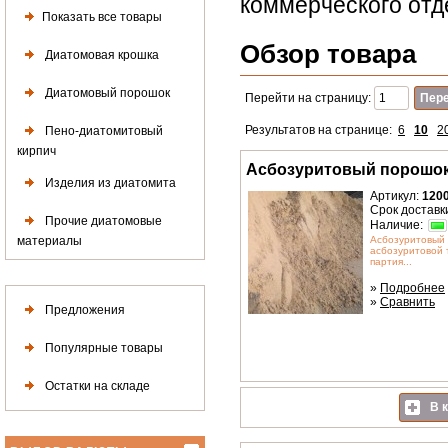
коммерческого отд
Показать все товары
Обзор товара
Диатомовая крошка
Диатомовый порошок
Перейти на страницу:
Результатов на странице:
6
10
2
Пено-диатомитовый
кирпич
Асбозуритовый порошо
Изделия из диатомита
Артикул:
120
Срок доставк
Прочие диатомовые
Наличие:
материалы
Асбозуритовый 
асбозуритовой
партия...
»
Подробнее
»
Сравнить
Предложения
Популярные товары
Остатки на складе
В к