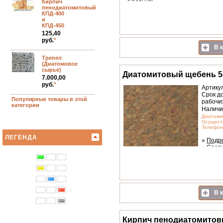
Кирпич
»
Сравнить
пенодиатомитовый
КПД-400
и
КПД-450
125,40
руб.
*
В к
Трепел
(Диатомовое
сырье)
Диатомитовый щебень 5
7.000,00
руб.
*
Артику
Срок до
Популярные товары в этой
рабочи
категории
Наличи
Диатоми
Осуществ
Телефон.
ЛЕГЕНДА
»
Подр
»
Срав
В к
Кирпич пенодиатомитов