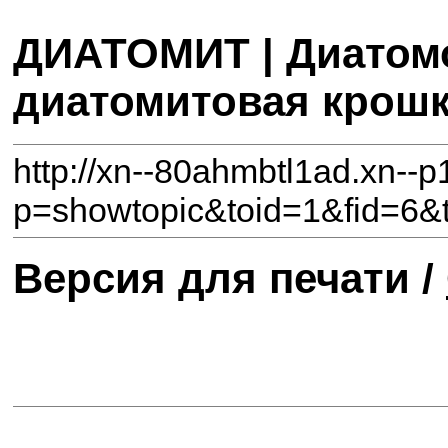
ДИАТОМИТ | Диатомо
диатомитовая крош
http://xn--80ahmbtl1ad.xn--p
p=showtopic&toid=1&fid=6&t=
Версия для печати /