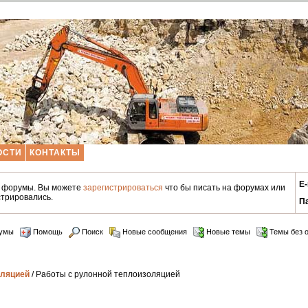
ОСТИ
КОНТАКТЫ
E-
и форумы. Вы можете
зарегистрироваться
что бы писать на форумах или
стрировались.
П
умы
Помощь
Поиск
Новые сообщения
Новые темы
Темы без о
оляцией
/ Работы с рулонной теплоизоляцией