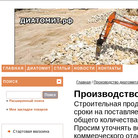
ГЛАВНАЯ
ДИАТОМИТ
СТАТЬИ
НОВОСТИ
КОНТАКТЫ
ПОИСК
Главная
/
Производство диатомит
Производство
»
Расширенный поиск
Строительная прод
»
Мои закладки товаров
сроки на поставля
общего количества 
Просим уточнять в
Стартовая магазина
коммерческого отд