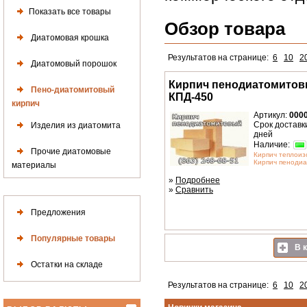
Показать все товары
Обзор товара
Диатомовая крошка
Результатов на странице:
6
10
2
Диатомовый порошок
Кирпич пенодиатомитов
Пено-диатомитовый
КПД-450
кирпич
Артикул:
000
Срок доставки
Изделия из диатомита
дней
Наличие:
Прочие диатомовые
Кирпич теплоиз
Кирпич пенодиа
материалы
»
Подробнее
»
Сравнить
Предложения
Популярные товары
В к
Остатки на складе
Результатов на странице:
6
10
2