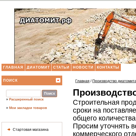
ГЛАВНАЯ
ДИАТОМИТ
СТАТЬИ
НОВОСТИ
КОНТАКТЫ
ПОИСК
Главная
/
Производство диатомит
Производство
»
Расширенный поиск
Строительная прод
»
Мои закладки товаров
сроки на поставля
общего количества 
Просим уточнять в
Стартовая магазина
коммерческого отд