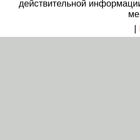
действительной информации
ме
|