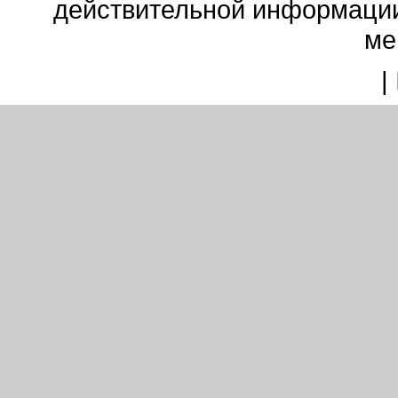
действительной информации
ме
|