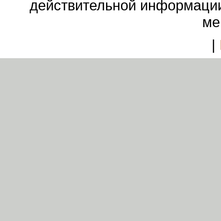
действительной информации
ме
|