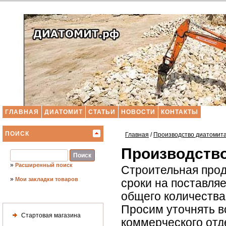
ГЛАВНАЯ
ДИАТОМИТ
СТАТЬИ
НОВОСТИ
КОНТАКТЫ
ПОИСК
Главная
/
Производство диатомит
Производство
»
Расширенный поиск
Строительная прод
»
Мои закладки товаров
сроки на поставля
общего количества 
Просим уточнять в
Стартовая магазина
коммерческого отд