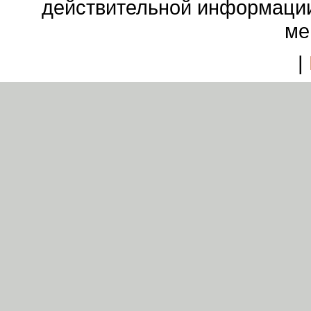
действительной информации
ме
|