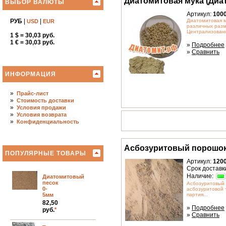
Диатомитовая мука (Диа
ВЫБОР ВАЛЮТЫ
Артикул:
100
РУБ
|
|
Диатомитовая м
USD
EUR
различных разм
Централизованн
1 $ = 30,03 руб.
1 € = 30,03 руб.
»
Подробнее
»
Сравнить
ИНФОРМАЦИЯ
»
Прайс-лист
»
Стоимость доставки
»
Условия продажи
»
Условия возврата
»
Конфиденциальность
Асбозуритовый порошо
ПОПУЛЯРНЫЕ ТОВАРЫ
Артикул:
120
Срок доставк
Наличие:
Диатомитовый
песок
Асбозуритовый 
0-
асбозуритовой
5мм
партия...
82,50
»
Подробнее
руб.
*
»
Сравнить