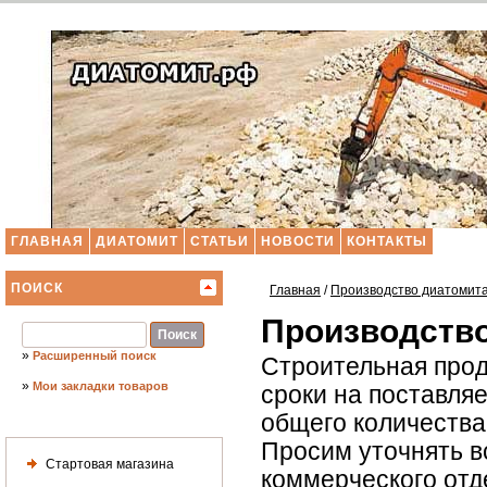
ГЛАВНАЯ
ДИАТОМИТ
СТАТЬИ
НОВОСТИ
КОНТАКТЫ
ПОИСК
Главная
/
Производство диатомит
Производство
»
Расширенный поиск
Строительная прод
»
Мои закладки товаров
сроки на поставля
общего количества 
Просим уточнять в
Стартовая магазина
коммерческого отд