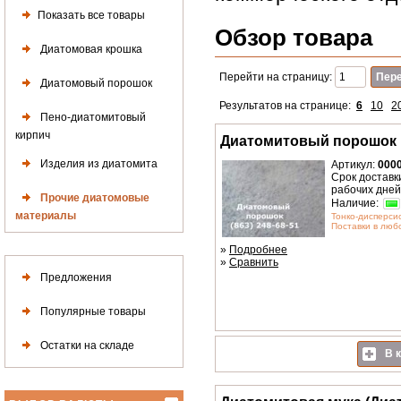
Показать все товары
Обзор товара
Диатомовая крошка
Перейти на страницу:
Диатомовый порошок
Результатов на странице:
6
10
2
Пено-диатомитовый
кирпич
Диатомитовый порошок
Изделия из диатомита
Артикул:
000
Срок доставки
рабочих дней
Прочие диатомовые
Наличие:
материалы
Тонко-дисперс
Поставки в любо
»
Подробнее
»
Сравнить
Предложения
Популярные товары
Остатки на складе
В к