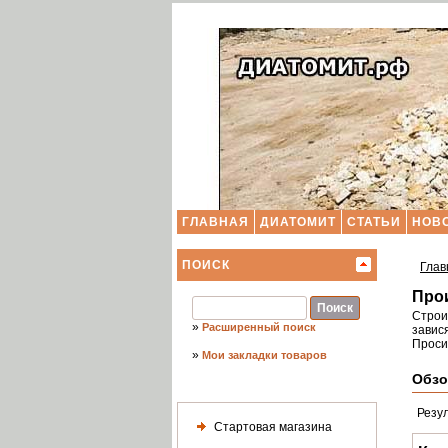
ГЛАВНАЯ
ДИАТОМИТ
СТАТЬИ
НОВ
ПОИСК
Глав
Про
Строи
»
Расширенный поиск
завися
Проси
»
Мои закладки товаров
Обзо
Резу
Стартовая магазина