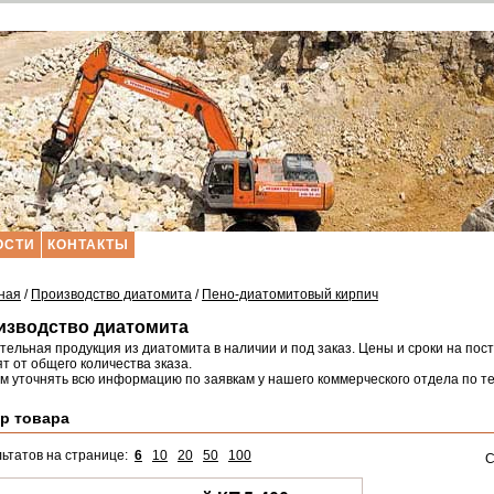
ОСТИ
КОНТАКТЫ
ная
/
Производство диатомита
/
Пено-диатомитовый кирпич
изводство диатомита
тельная продукция из диатомита в наличии и под заказ. Цены и сроки на п
т от общего количества зказа.
м уточнять всю информацию по заявкам у нашего коммерческого отдела по 
р товара
льтатов на странице:
6
10
20
50
100
С