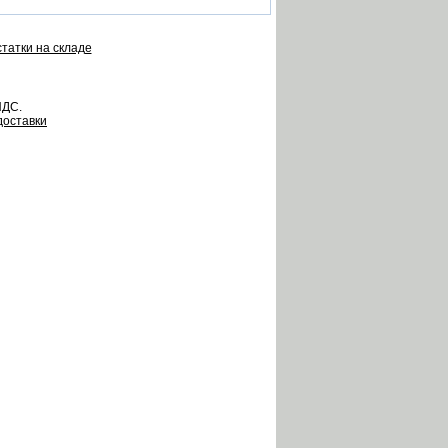
татки на складе
НДС.
доставки