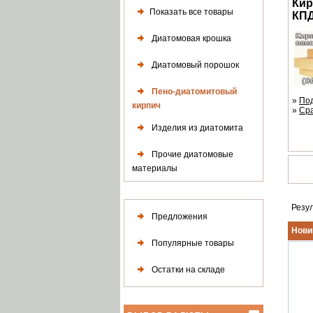
Кир
Показать все товары
КПД
Диатомовая крошка
Диатомовый порошок
Пено-диатомитовый
»
По
кирпич
»
Ср
Изделия из диатомита
Прочие диатомовые
материалы
Резу
Предложения
Нови
Популярные товары
Остатки на складе