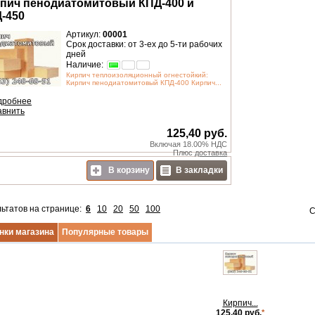
пич пенодиатомитовый КПД-400 и
-450
Артикул:
00001
Срок доставки: от 3-ех до 5-ти рабочих
дней
Наличие:
Кирпич теплоизоляционный огнестойкий:
Кирпич пенодиатомитовый КПД-400 Кирпич...
дробнее
авнить
125,40 руб.
Включая 18.00% НДС
Плюс
доставка
В корзину
В закладки
льтатов на странице:
6
10
20
50
100
С
нки магазина
Популярные товары
Кирпич...
125,40 руб.
*