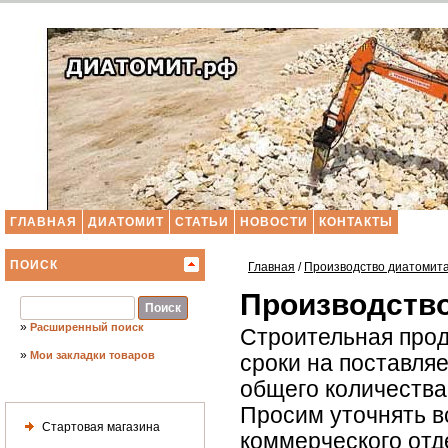
ГЛАВНАЯ
ДИАТОМИТ
СТАТЬИ
НОВОСТИ
КОНТАКТЫ
ПОИСК
Главная
/
Производство диатомит
Производство
»
Расширенный поиск
Строительная прод
»
Мои закладки товаров
сроки на поставля
общего количества 
Просим уточнять в
Стартовая магазина
коммерческого отд