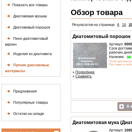
Показать все товары
Обзор товара
Диатомовая крошка
Результатов на странице:
6
10
2
Диатомовый порошок
Диатомитовый порошок
Пено-диатомитовый
Артикул:
000
кирпич
Срок доставки
рабочих дней
Изделия из диатомита
Наличие:
Тонко-дисперс
Поставки в любо
Прочие диатомовые
материалы
»
Подробнее
»
Сравнить
Предложения
Популярные товары
В к
Остатки на складе
Диатомитовая мука (Диа
Артикул:
100