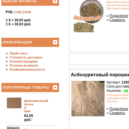
ВЫБОР ВАЛЮТЫ
Диатомитовая м
различных разм
Централизованн
РУБ
|
|
USD
EUR
»
Подробнее
»
Сравнить
1 $ = 30,03 руб.
1 € = 30,03 руб.
ИНФОРМАЦИЯ
»
Прайс-лист
»
Стоимость доставки
»
Условия продажи
»
Условия возврата
»
Конфиденциальность
Асбозуритовый порошо
Артикул:
120
Срок доставк
ПОПУЛЯРНЫЕ ТОВАРЫ
Наличие:
Асбозуритовый 
асбозуритовой
Диатомитовый
партия...
песок
0-
»
Подробнее
5мм
»
Сравнить
82,50
руб.
*