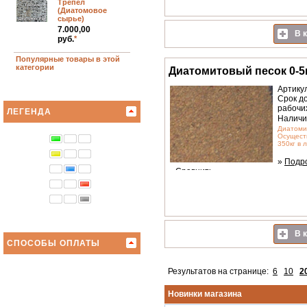
Трепел
(Диатомовое
сырье)
7.000,00
В к
руб.
*
Популярные товары в этой
категории
Диатомитовый песок 0-
Артику
Срок до
рабочи
ЛЕГЕНДА
Наличи
Диатоми
Осущест
350кг в 
»
Подр
»
Сравнить
В к
СПОСОБЫ ОПЛАТЫ
Результатов на странице:
6
10
2
Новинки магазина