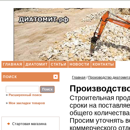
ГЛАВНАЯ
ДИАТОМИТ
СТАТЬИ
НОВОСТИ
КОНТАКТЫ
ПОИСК
Главная
/
Производство диатомит
Производство
»
Расширенный поиск
Строительная прод
»
Мои закладки товаров
сроки на поставля
общего количества 
Просим уточнять в
Стартовая магазина
коммерческого отд