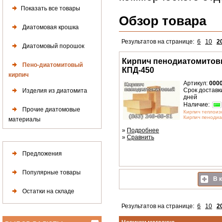
Показать все товары
Обзор товара
Диатомовая крошка
Результатов на странице:
6
10
2
Диатомовый порошок
Кирпич пенодиатомитов
Пено-диатомитовый
КПД-450
кирпич
Артикул:
000
Срок доставки
Изделия из диатомита
дней
Наличие:
Прочие диатомовые
Кирпич теплоиз
Кирпич пенодиа
материалы
»
Подробнее
»
Сравнить
Предложения
Популярные товары
В к
Остатки на складе
Результатов на странице:
6
10
2