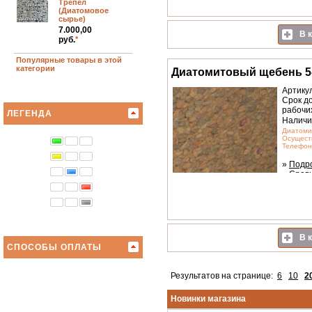
Трепел
(Диатомовое
сырье)
7.000,00
В к
руб.
*
Популярные товары в этой
категории
Диатомитовый щебень 5
Артику
Срок до
рабочи
ЛЕГЕНДА
Наличи
Диатоми
Осуществ
Телефон.
»
Подр
»
Срав
В к
СПОСОБЫ ОПЛАТЫ
Результатов на странице:
6
10
2
Новинки магазина