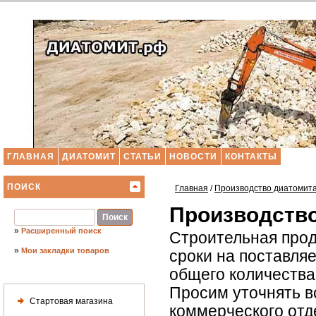
ГЛАВНАЯ
ДИАТОМИТ
СТАТЬИ
НОВОСТИ
КОНТАКТЫ
ПОИСК
Главная
/
Производство диатомит
Производство
»
Расширенный поиск
Строительная прод
»
Мои закладки товаров
сроки на поставля
общего количества 
Просим уточнять в
Стартовая магазина
коммерческого отд