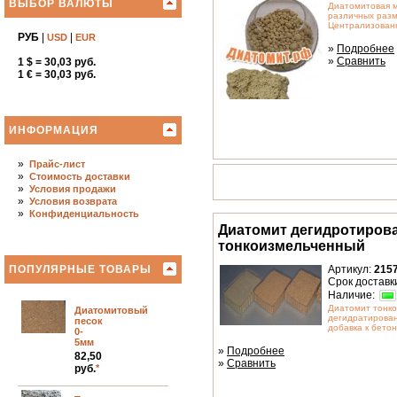
ВЫБОР ВАЛЮТЫ
Диатомитовая м
различных разм
Централизованн
РУБ
|
|
USD
EUR
»
Подробнее
»
Сравнить
1 $ = 30,03 руб.
1 € = 30,03 руб.
ИНФОРМАЦИЯ
»
Прайс-лист
»
Стоимость доставки
»
Условия продажи
»
Условия возврата
»
Конфиденциальность
Диатомит дегидротиров
тонкоизмельченный
ПОПУЛЯРНЫЕ ТОВАРЫ
Артикул:
215
Срок доставки
Наличие:
Диатомит тонк
Диатомитовый
дегидратирован
песок
добавка к бетону
0-
5мм
»
Подробнее
82,50
»
Сравнить
руб.
*