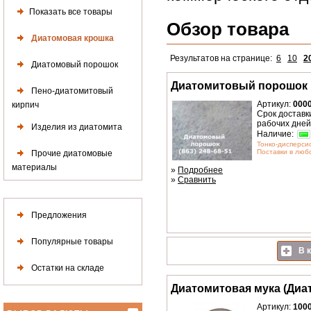
Показать все товары
Обзор товара
Диатомовая крошка
Результатов на странице:
6
10
2
Диатомовый порошок
Диатомитовый порошок
Пено-диатомитовый
Артикул:
000
кирпич
Срок доставки
рабочих дней
Изделия из диатомита
Наличие:
Тонко-дисперс
Поставки в любо
Прочие диатомовые
материалы
»
Подробнее
»
Сравнить
Предложения
Популярные товары
В к
Остатки на складе
Диатомитовая мука (Диа
Артикул:
100