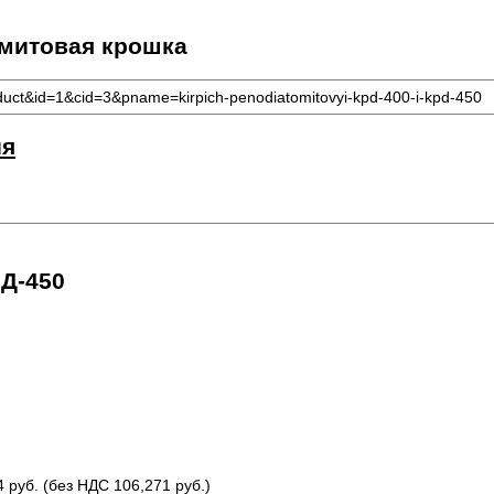
омитовая крошка
duct&id=1&cid=3&pname=kirpich-penodiatomitovyi-kpd-400-i-kpd-450
ия
Д-450
4
руб. (без НДС
106,271
руб.)