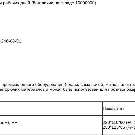
и рабочих дней (В наличии на складе 10000000)
 248-68-51
промышленного оборудования (плавильных печей, котлов, электрол
е негорючих материалов и может быть использован для противопож
Показатель
ням), мм
220*110*60 (+/- 
250*123*65 (+/-