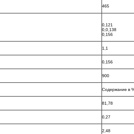
465
0,121
0,0,138
0,156
1,1
0,156
900
Содержание в %
81,78
0,27
2,48