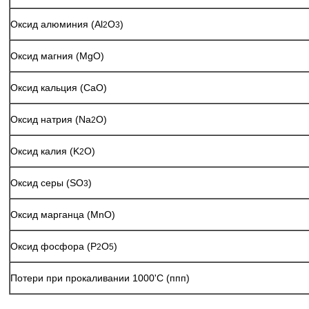
Оксид алюминия (Al
O
)
2
3
Оксид магния (MgO)
Оксид кальция (CaO)
Оксид натрия (Na
O)
2
Оксид калия (K
O)
2
Оксид серы (SO
)
3
Оксид марганца (MnO)
Оксид фосфора (P
O
)
2
5
Потери при прокаливании 1000'C (ппп)