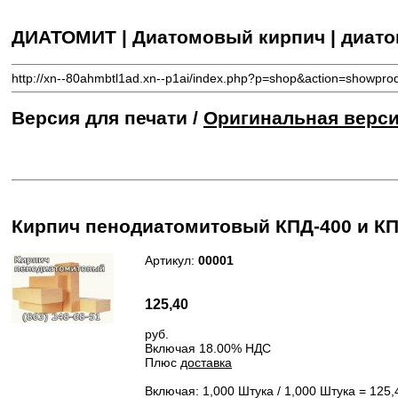
ДИАТОМИТ | Диатомовый кирпич | диат
http://xn--80ahmbtl1ad.xn--p1ai/index.php?p=shop&action=showpro
Версия для печати /
Оригинальная верс
Кирпич пенодиатомитовый КПД-400 и КП
Артикул:
00001
125,40
руб.
Включая 18.00% НДС
Плюс
доставка
Включая: 1,000 Штука / 1,000 Штука =
125,