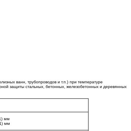
изных ванн, трубопроводов и т.п.) при температуре
арной защиты стальных, бетонных, железобетонных и деревянных
1) мм
 1) мм