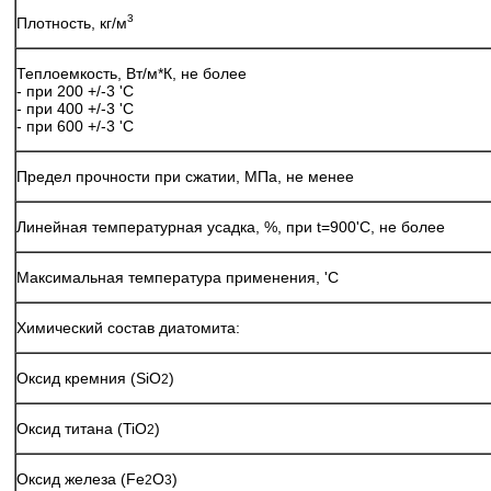
3
Плотность, кг/м
Теплоемкость, Вт/м*К, не более
- при 200 +/-3 'C
- при 400 +/-3 'C
- при 600 +/-3 'C
Предел прочности при сжатии, МПа, не менее
Линейная температурная усадка, %, при t=900'C, не более
Максимальная температура применения, 'C
Химический состав диатомита:
Оксид кремния (SiO
)
2
Оксид титана (TiO
)
2
Оксид железа (Fe
O
)
2
3