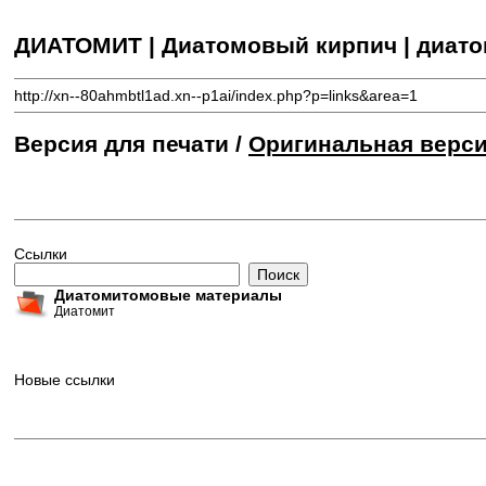
ДИАТОМИТ | Диатомовый кирпич | диат
http://xn--80ahmbtl1ad.xn--p1ai/index.php?p=links&area=1
Версия для печати /
Оригинальная верс
Ссылки
Диатомитомовые материалы
Диатомит
Новые ссылки