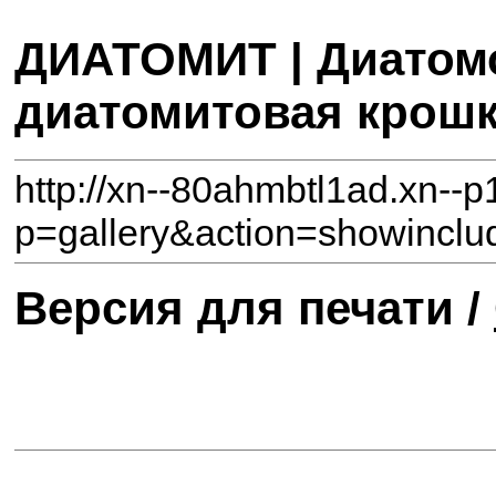
ДИАТОМИТ | Диатомо
диатомитовая крош
http://xn--80ahmbtl1ad.xn--p
p=gallery&action=show
Версия для печати /