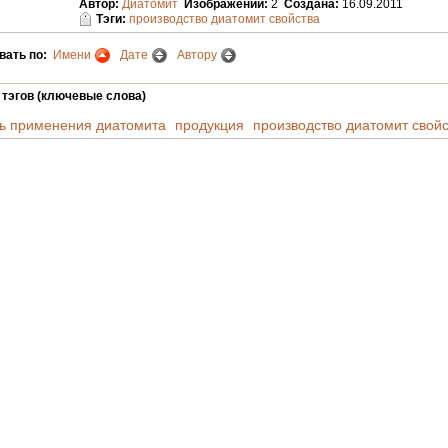
Автор:
Диатомит
Изображений:
2
Создана:
16.09.2011
Тэги:
производство диатомит свойства
вать по:
Имени
Дате
Автору
 тэгов (ключевые слова)
ть применения диатомита
продукция
производство диатомит свой