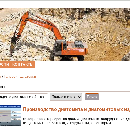
ОСТИ
КОНТАКТЫ
я
/
Галерея
/
Диатомит
мит
Производство диатомита и диатомитовых и
Фотографии с карьеров по добыче диатомита, оборудование дл
из диатомита. Работники, инструменты, инвентарь и...