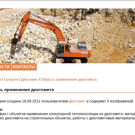
ОСТИ
КОНТАКТЫ
я
/
Галерея
/
Диатомит
/
Область применения диатомита
ь применения диатомита
рея создана 16.09.2011 пользователем
Диатомит
и содержит 5 изображений.
е:
фии с объектов применения огнеупорной теплоизоляции из диатомита: мате
из диатомита на строительных объектах, работы с диатомитовые материала