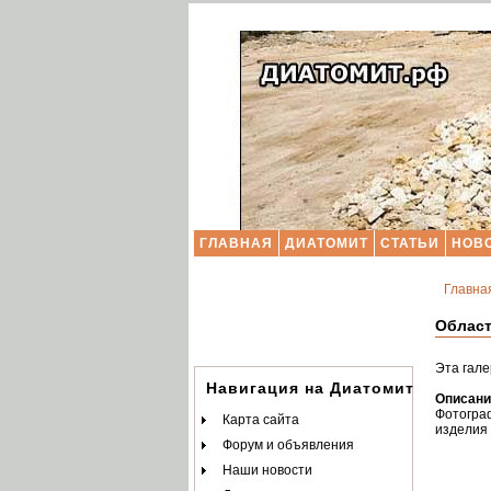
ГЛАВНАЯ
ДИАТОМИТ
СТАТЬИ
НОВ
Главна
Област
Эта гале
Навигация на Диатомит.РФ
Описани
Фотогра
Карта сайта
изделия 
Форум и объявления
Наши новости