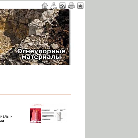
риалы и
ми.