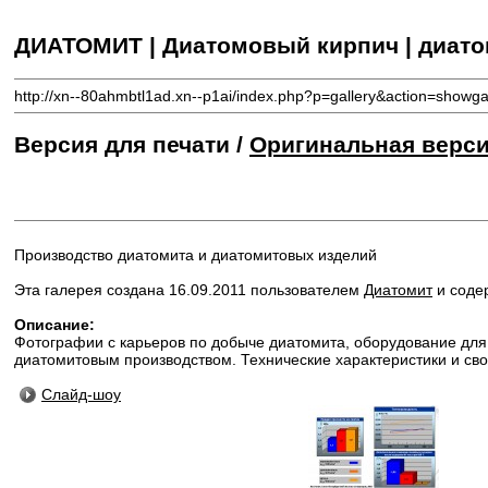
ДИАТОМИТ | Диатомовый кирпич | диат
http://xn--80ahmbtl1ad.xn--p1ai/index.php?p=gallery&action=showga
Версия для печати /
Оригинальная верс
Производство диатомита и диатомитовых изделий
Эта галерея создана 16.09.2011 пользователем
Диатомит
и соде
Описание:
Фотографии с карьеров по добыче диатомита, оборудование для 
диатомитовым производством. Технические характеристики и св
Слайд-шоу