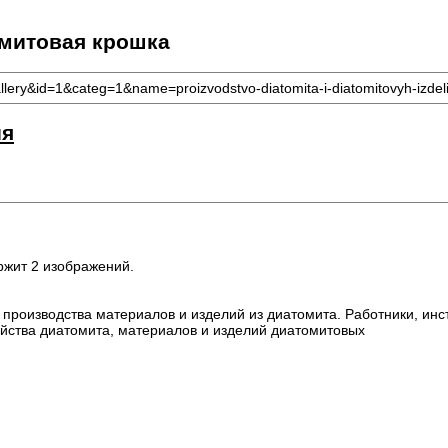
омитовая крошка
llery&id=1&categ=1&name=proizvodstvo-diatomita-i-diatomitovyh-izdel
ия
ржит 2 изображений.
производства материалов и изделий из диатомита. Работники, инс
ойства диатомита, материалов и изделий диатомитовых