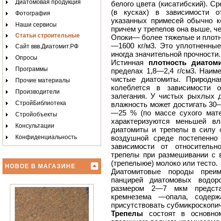
Диатомовая продукция
белого цвета (кисатибский). С
(в кусках) в зависимости о
Фотография
указанных примесей обычно к
Наши сервисы
причем у трепелов она выше, ч
Статьи строительные
Опоки— более тяжелые и плотн
—1600 кг/м3. Это уплотненные
Сайт ввв.Диатомит.РФ
иногда значительной прочности.
Опросы
Истинная
плотность диатом
Программы
пределах 1,8—2,4 г/см3. Наи
чистые диатомиты. Природна
Прочие материалы
колеблется в зависимости 
Производители
залегания. У чистых рыхлых 
СтройБиблиотека
влажность может достигать 30—
—25 % (по массе сухого мате
Стройобъекты
характеризуются меньшей вл
Консультации
диатомиты и трепелы в силу с
Конфиденциальность
воздушной среде постепенн
зависимости от относительн
трепелы при размешивании с 
(трепелыюе) молоко или тесто.
НОВОЕ В МАГАЗИНЕ
Диатомитовые породы преим
панцирей диатомовых водоро
размером 2—7 мкм предст
кремнезема —опала, содер
присутствовать субмикроскопич
Трепелы
состоят в основно