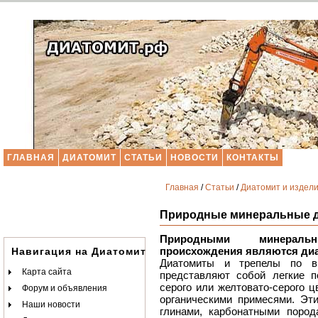
ГЛАВНАЯ
ДИАТОМИТ
СТАТЬИ
НОВОСТИ
КОНТАКТЫ
Главная
/
Статьи
/
Диатомит и издели
Природные минеральные 
Природными минераль
происхождения являются диа
Навигация на Диатомит.РФ
Диатомиты и трепелы по в
Карта сайта
представляют собой легкие 
серого или желтовато-серого ц
Форум и объявления
органическими примесями. Эт
Наши новости
глинами, карбонатными пород